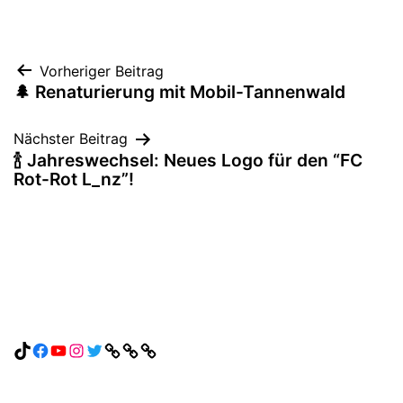
Beitragsnavigation
Vorheriger Beitrag
🌲 Renaturierung mit Mobil-Tannenwald
Nächster Beitrag
🍾 Jahreswechsel: Neues Logo für den “FC
Rot-Rot L_nz”!
TikTok
Facebook
YouTube
Instagram
Twitter
Link
Link
Link