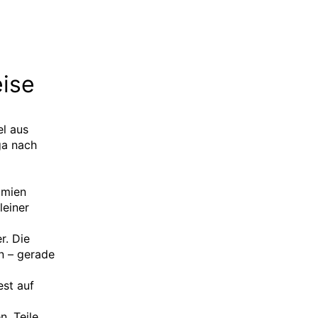
eise
el aus
ga nach
ämien
leiner
r. Die
n – gerade
st auf
n. Teile