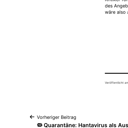
des Angebo
wäre also 
Veröffentlicht 
Beitragsnavigation
Vorheriger Beitrag
🦠 Quarantäne: Hantavirus als Au