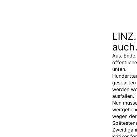
LINZ.
auch
Aus. Ende.
öffentlich
unten.
Hundertta
gesparten
werden woh
ausfallen.
Nun müssen
weitgehend
wegen der 
Spätestens
Zweitligan
Kritiker f