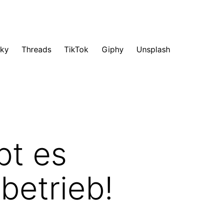
sky
Threads
TikTok
Giphy
Unsplash
bt es
betrieb!