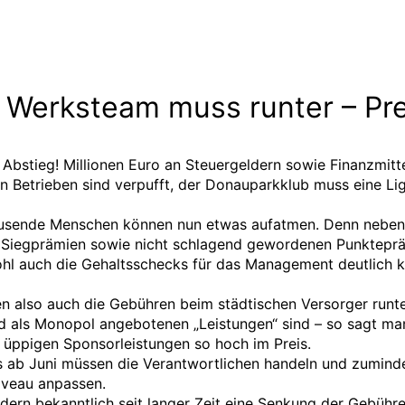
 Werksteam muss runter – Pr
.
 Abstieg! Millionen Euro an Steuergeldern sowie Finanzmitt
en Betrieben sind verpufft, der Donauparkklub muss eine Li
usende Menschen können nun etwas aufatmen. Denn neben
 Siegprämien sowie nicht schlagend gewordenen Punktepr
l auch die Gehaltsschecks für das Management deutlich k
 also auch die Gebühren beim städtischen Versorger runte
 als Monopol angebotenen „Leistungen“ sind – so sagt ma
üppigen Sponsorleistungen so hoch im Preis.
 ab Juni müssen die Verantwortlichen handeln und zuminde
iveau anpassen.
ordern bekanntlich seit langer Zeit eine Senkung der Gebühre