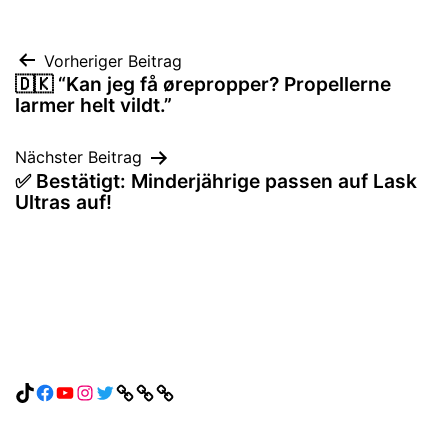
Beitragsnavigation
Vorheriger Beitrag
🇩🇰 “Kan jeg få ørepropper? Propellerne
larmer helt vildt.”
Nächster Beitrag
✅ Bestätigt: Minderjährige passen auf Lask
Ultras auf!
TikTok
Facebook
YouTube
Instagram
Twitter
Link
Link
Link