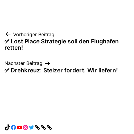
Beitragsnavigation
Vorheriger Beitrag
✅ Lost Place Strategie soll den Flughafen
retten!
Nächster Beitrag
✅ Drehkreuz: Stelzer fordert. Wir liefern!
TikTok
Facebook
YouTube
Instagram
Twitter
Link
Link
Link