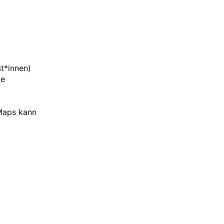
st*innen)
ke
Maps kann