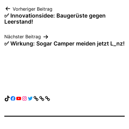
Beitragsnavigation
Vorheriger Beitrag
✅ Innovationsidee: Baugerüste gegen
Leerstand!
Nächster Beitrag
✅ Wirkung: Sogar Camper meiden jetzt L_nz!
TikTok
Facebook
YouTube
Instagram
Twitter
Link
Link
Link