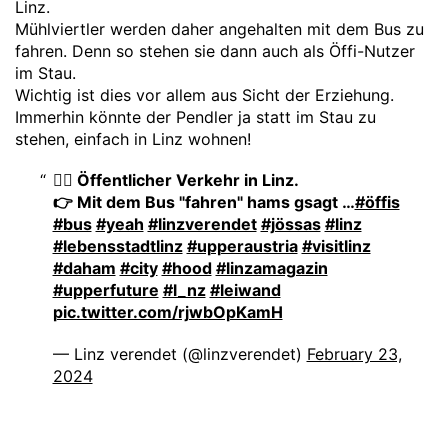
Linz.
Mühlviertler werden daher angehalten mit dem Bus zu
fahren. Denn so stehen sie dann auch als Öffi-Nutzer
im Stau.
Wichtig ist dies vor allem aus Sicht der Erziehung.
Immerhin könnte der Pendler ja statt im Stau zu
stehen, einfach in Linz wohnen!
🤷‍♀️ Öffentlicher Verkehr in Linz.
👉 Mit dem Bus "fahren" hams gsagt …
#öffis
#bus
#yeah
#linzverendet
#jössas
#linz
#lebensstadtlinz
#upperaustria
#visitlinz
#daham
#city
#hood
#linzamagazin
#upperfuture
#l_nz
#leiwand
pic.twitter.com/rjwbOpKamH
— Linz verendet (@linzverendet)
February 23,
2024