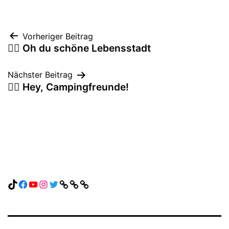
Beitragsnavigation
Vorheriger Beitrag
🤷‍♀️ Oh du schöne Lebensstadt
Nächster Beitrag
🙋‍♀️ Hey, Campingfreunde!
TikTok
Facebook
YouTube
Instagram
Twitter
Link
Link
Link