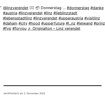
@linzverendet
🤷‍♀️ 📦 Donnerstag …
#donnerstag
#danke
#austria
#linzverendet
#linz
#lieblinzstadt
#lebensstadtlinz
#linzverendet
#upperaustria
#visitlinz
#daham
#city
#hood
#upperfuture
#l_nz
#leiwand
#prinz
#fyp
#foryou
♬ Originalton – Linz verendet
Veröffentlicht am
2. November 2023