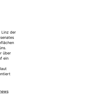
 Linz der
tsenates
nflächen
üns.
r über
f ein
laut
ntiert
news