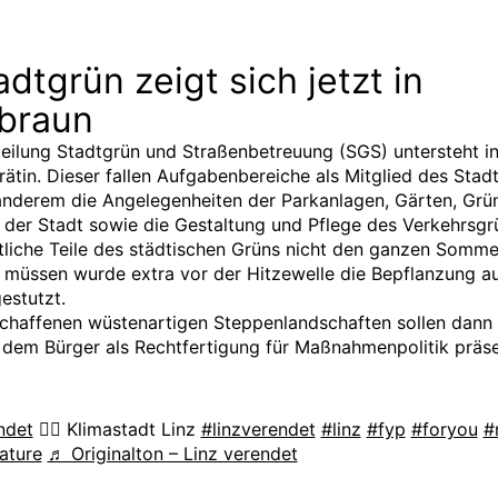
adtgrün zeigt sich jetzt in
braun
eilung Stadtgrün und Straßenbetreuung (SGS) untersteht in
rätin. Dieser fallen Aufgabenbereiche als Mitglied des Stad
anderem die Angelegenheiten der Parkanlagen, Gärten, Grü
 der Stadt sowie die Gestaltung und Pflege des Verkehrsgr
iche Teile des städtischen Grüns nicht den ganzen Somme
 müssen wurde extra vor der Hitzewelle die Bepflanzung au
estutzt.
chaffenen wüstenartigen Steppenlandschaften sollen dann 
dem Bürger als Rechtfertigung für Maßnahmenpolitik präse
ndet
🤷‍♀️ Klimastadt Linz
#linzverendet
#linz
#fyp
#foryou
#
ature
♬ Originalton – Linz verendet