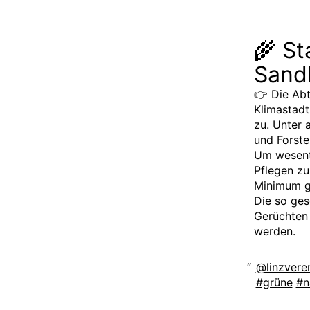
🌾 St
Sand
👉 Die Abt
Klimastadt
zu. Unter 
und Forste
Um wesentl
Pflegen zu
Minimum g
Die so ges
Gerüchten 
werden.
@linzvere
#grüne
#n