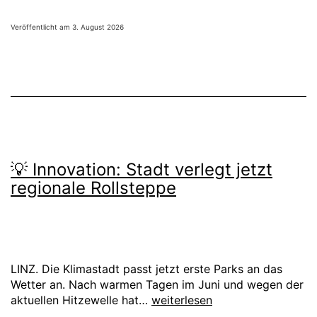
Flugreisende
ab
Veröffentlicht am
3. August 2026
Linz
lassen
Politik
an
der
Vernunft
zweifeln.
💡 Innovation: Stadt verlegt jetzt
regionale Rollsteppe
LINZ. Die Klimastadt passt jetzt erste Parks an das
Wetter an. Nach warmen Tagen im Juni und wegen der
💡
aktuellen Hitzewelle hat…
weiterlesen
Innovation: