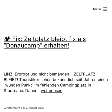
Zum
Linz
Inhalt
Menü
springen
verendet
🏕️ Fix: Zeltplatz bleibt fix als
“Donaucamp” erhalten!
LINZ. Erprobt und nicht bemängelt – ZELTPLATZ
BLEIBT! Touristiker sehen bekanntlich seit Jahren einen
„wunden Punkt“ im fehlenden Campingplatz in
🏕️
Stadtnähe. Daher…
weiterlesen
Fix:
Zeltplatz
bleibt
Veröffentlicht am
5. August 2026