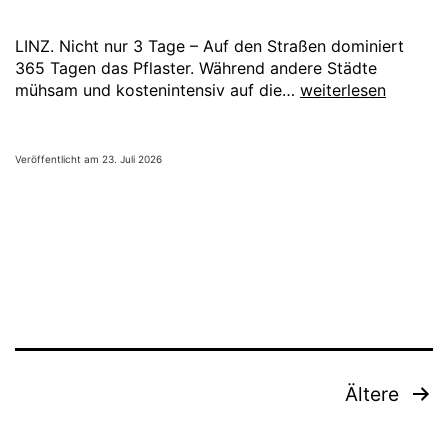
Altersverifikation.
LINZ. Nicht nur 3 Tage – Auf den Straßen dominiert
365 Tagen das Pflaster. Während andere Städte
🕳️
mühsam und kostenintensiv auf die…
weiterlesen
Für
Autofahrer
gibt
Veröffentlicht am
23. Juli 2026
es
an
365
Tagen
im
Jahr
Spektakel!
Beitragsnavigation
Ältere