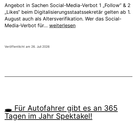
Angebot in Sachen Social-Media-Verbot 1 „Follow“ & 2
„Likes“ beim Digitalisierungsstaatssekretär gelten ab 1.
August auch als Altersverifikation. Wer das Social-
⛔
Media-Verbot für…
weiterlesen
Social-
Media-
Verbot:
Veröffentlicht am
26. Juli 2026
1
„Follow“
&
2
„Likes“
beim
Digitalisierungsstaatssekretär
gelten
ab
🕳️ Für Autofahrer gibt es an 365
1.
Tagen im Jahr Spektakel!
August
auch
als