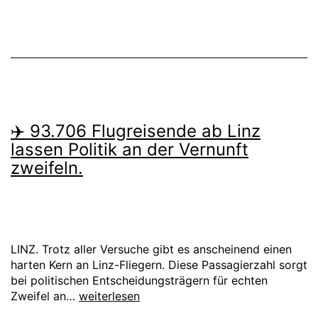
fix
als
“Donaucamp”
erhalten!
✈️ 93.706 Flugreisende ab Linz
lassen Politik an der Vernunft
zweifeln.
LINZ. Trotz aller Versuche gibt es anscheinend einen
harten Kern an Linz-Fliegern. Diese Passagierzahl sorgt
bei politischen Entscheidungsträgern für echten
✈️
Zweifel an…
weiterlesen
93.706